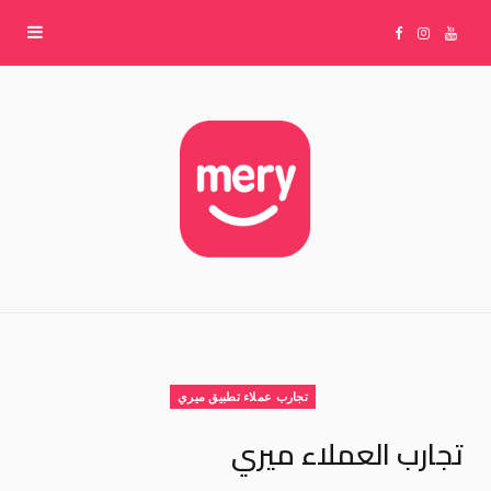
F
I
Y
a
n
o
c
s
u
e
t
T
b
a
u
o
g
b
تجارب عملاء تطبيق ميري
o
r
e
تجارب العملاء ميري