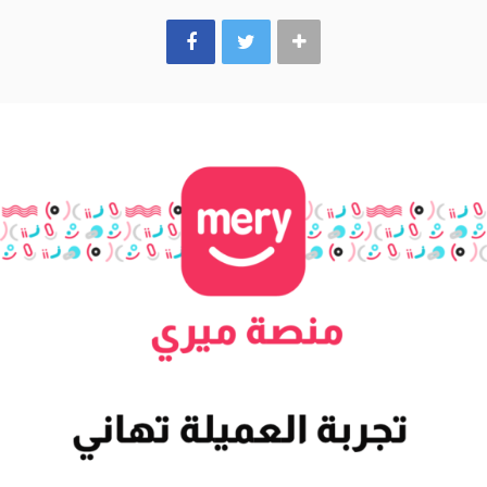
k
a
m