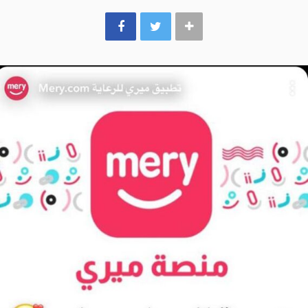
k
a
m