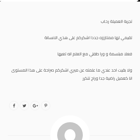
تجربة العميلة رحاب
تقيمي لها ممتازززه جددا اشكركم على هذي الانسانة
فعلا مبتسمة و ورا طفلي مع العلم انه تعبها
ولا بقيت احد عندي ما علمته عن ميري اشكركم صراحة على هذا المستوى
انا كعميل راضية جدا وراح تتكرر