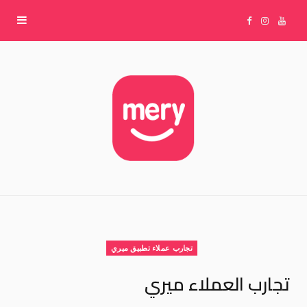
F
I
Y
a
n
o
c
s
u
e
t
T
b
a
u
o
g
b
تجارب عملاء تطبيق ميري
o
r
e
تجارب العملاء ميري