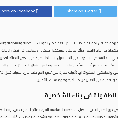
Share on Facebook
Share on Twitter
همة جدًا في نمو الفرد، حيث يتشكل العديد من الجوانب الشخصية والعاطفية والا
طفولة في علم النفس وتأثيرها على المستقبل يمكن أن يساعدنا في توفير الرعاية وا
 بناء الشخصية وتأثيرها على المستقبل، ونسلط الضوء على بعض النصائح لتعزيز ت
عدُّ الطفولة فترةً حاسمةً في بناء الشخصية وتطوير الإنسان، إذ تشكّل مراحل الطفو
عي والعاطفي. الطفولة لها تأثيرات كبيرة على تطور العواطف لدى الأفراد. خلال فت
تطور قدرته على التعبير عن مشاعره وفهم مشاعر الآخرين.
الطفولة في بناء الشخصية.
ور الطفولة في تشكيل الشخصية الأساسية للفرد، نصائح للامهات في تربية الاطفا
أطفال مهارات حياتية أساسية ويطورون هويتهم الشخصية. يمكن أن يؤثر البيئة الم