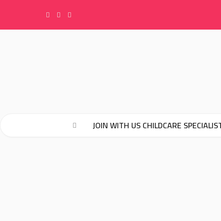
F
I
Y
a
n
o
c
s
u
e
t
T
JOIN WITH US CHILDCARE SPECIALIS
b
a
u
o
g
b
o
r
e