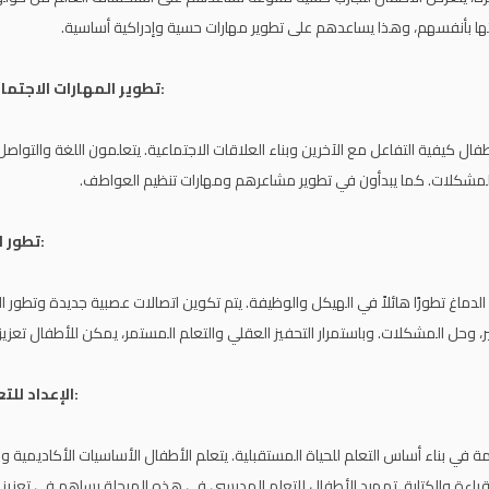
ها بأنفسهم، وهذا يساعدهم على تطوير مهارات حسية وإدراكية أساسية.
تطوير المهارات الاجتماعية والعاطفية:
ال كيفية التفاعل مع الآخرين وبناء العلاقات الاجتماعية. يتعلمون اللغة والتوا
لمشكلات. كما يبدأون في تطوير مشاعرهم ومهارات تنظيم العواطف.
تطور العقل والتفكير:
دماغ تطورًا هائلاً في الهيكل والوظيفة. يتم تكوين اتصالات عصبية جديدة وتطور ا
كير، وحل المشكلات. وباستمرار التحفيز العقلي والتعلم المستمر، يمكن للأطفال تعزيز
الإعداد للتعلم المستقبلي:
 في بناء أساس التعلم للحياة المستقبلية. يتعلم الأطفال الأساسيات الأكاديمية 
لقراءة والكتابة. تمهيد الأطفال للتعلم المدرسي في هذه المرحلة يساهم في تعزيز