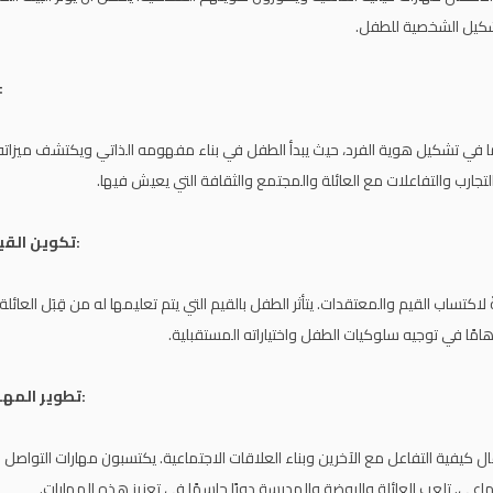
تشكيل الشخصية للطفل.
تشكيل الهوية
ًا في تشكيل هوية الفرد، حيث يبدأ الطفل في بناء مفهومه الذاتي ويكتشف ميزاته 
التجارب والتفاعلات مع العائلة والمجتمع والثقافة التي يعيش فيها.
تكوين القيم والمعتقدات:
ً لاكتساب القيم والمعتقدات. يتأثر الطفل بالقيم التي يتم تعليمها له من قِبَل العا
 هامًا في توجيه سلوكيات الطفل واختياراته المستقبلية.
تطوير المهارات الاجتماعية:
ل كيفية التفاعل مع الآخرين وبناء العلاقات الاجتماعية. يكتسبون مهارات التواصل
اعي. تلعب العائلة والروضة والمدرسة دورًا حاسمًا في تعزيز هذه المهارات.