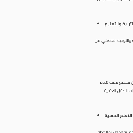
فة والتوجيه العاطفي من
كن تشجيع تنمية هذه
ات الطفل العقلية
هم. يقومون بملاحظة