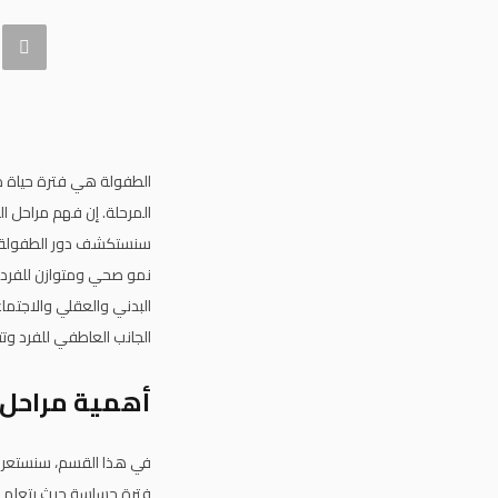
الطفولة هي فترة حياة م
المرحلة. إن فهم مراحل ال
سنستكشف دور الطفولة في
نمو صحي ومتوازن للفرد. ت
البدني والعقلي والاجتما
الجانب العاطفي للفرد وت
أهمية مراحل 
في هذا القسم، سنستعرض د
فترة حساسة حيث يتعلم ال