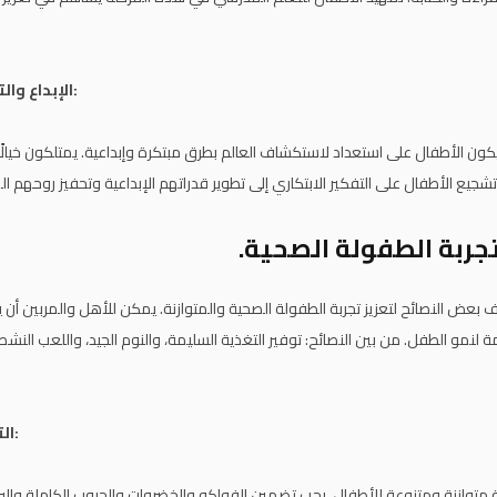
الإبداع والتفكير الابتكاري:
 الأطفال على استعداد لاستكشاف العالم بطرق مبتكرة وإبداعية. يمتلكون خيالًا غ
تشجيع الأطفال على التفكير الابتكاري إلى تطوير قدراتهم الإبداعية وتحفيز روحهم ال
جربة الطفولة الصحية.
ض النصائح لتعزيز تجربة الطفولة الصحية والمتوازنة. يمكن للأهل والمربين أن يلع
لنمو الطفل. من بين النصائح: توفير التغذية السليمة، والنوم الجيد، واللعب النشط
التغذية المتوازنة:
ة متوازنة ومتنوعة للأطفال. يجب تضمين الفواكه والخضروات والحبوب الكاملة والب