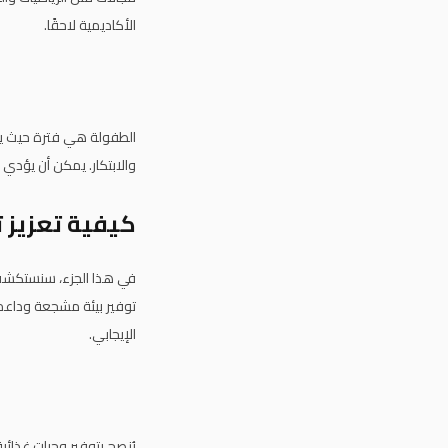
الأكاديمية لاحقًا.
الطفولة هي فترة حيث يكون
والابتكار. يمكن أن يؤدي 
كيفية تعزيز ت
في هذا الجزء، سنستكشف بع
توفير بيئة مشجعة وداعمة 
الإيجابي.
يُنصح بتوفير وجبات غذائي