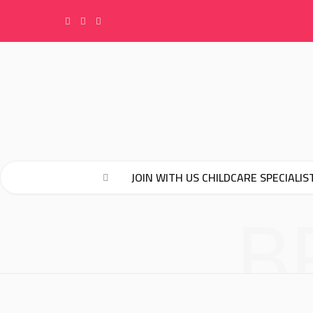
F
I
Y
a
n
o
c
s
u
e
t
T
JOIN WITH US CHILDCARE SPECIALIS
b
a
u
B
o
g
b
o
r
e