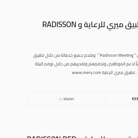
إتفاقية تعاون وشراكة استراتيجية بين تطبيق ميري للرعاية و RADISSON
وبهذه المناسبة نرحب بجميع منسوبي وموظفي مجموعة فنادق راديسون ” Radisson Meeting ” ونقدم جميع خدماتنا من خلال تطبيق
ً لدعم الموظفين وتحفيزهم وتقديرهم من خلال توفير البيئة
ي للرعاية www.mery.com
by
Wallet
KE