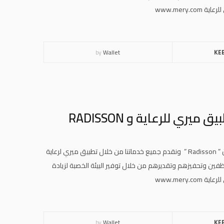
www.mery
by
Wallet
KE
ري للرعاية و RADISSON
وبهذه المناسبة نرحب بجميع منسوبي وموظفي مجموعة فنادق راديسون ” Radisson ” ونقدم جميع خدماتنا من خلال تطبيق ميري لرعاية
فين وتحفيزهم وتقديرهم من خلال توفير البيئة الخصبة لزيادة
www.mery
by
Wallet
KE