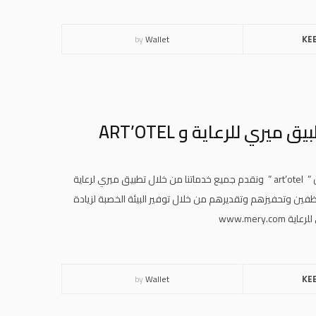
by
Wallet
KE
ري للرعاية و ART’OTEL
وبهذه المناسبة نرحب بجميع منسوبي وموظفي مجموعة فنادق راديسون ” art’otel ” ونقدم جميع خدماتنا من خلال تطبيق ميري لرعاية
فين وتحفيزهم وتقديرهم من خلال توفير البيئة الخصبة لزيادة
www.mery
by
Wallet
KE