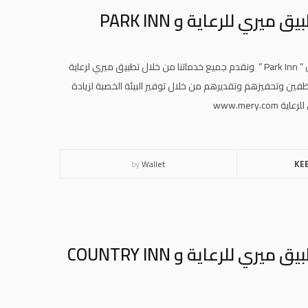
ري للرعاية و PARK INN
وبهذه المناسبة نرحب بجميع منسوبي وموظفي مجموعة فنادق راديسون ” Park Inn ” ونقدم جميع خدماتنا من خلال تطبيق ميري لرعاية
فين وتحفيزهم وتقديرهم من خلال توفير البيئة الخصبة لزيادة
www.mery
by
Wallet
KE
إتفاقية تعاون وشراكة استراتيجية بين تطبيق ميري للرعاية و COUNTRY INN