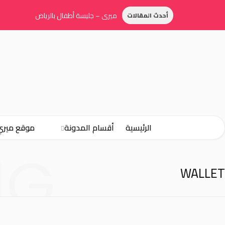
ميري – جليسة أطفال بالرياض
أحدث المقالات
الرئيسية
أقسام المدونة
موقع ميري
NG
WALLET