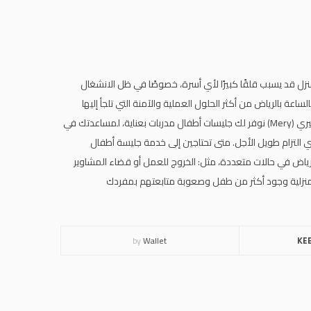
k
a
m
ل قد يسبب قلقًا كبيرًا لأي أسرة، خصوصًا في ظل الانشغال
اعة بالرياض من أكثر الحلول العملية والآمنة التي تلجأ إليها
العائلات لضمان رعاية أطفالهم باحترافية واطمئنان كامل. من خلال تطبيق ميري (Mery) نوفر لك جليسات أطفال مدربات بعناية، لمساعدتك في
ي التزام طويل الأجل. متى تحتاجين إلى خدمة جليسة أطفال
الرياض في حالات متعددة، مثل: الخروج للعمل أو قضاء المشاوير
ل المنزلية وجود أكثر من طفل وصعوبة متابعتهم بمفردك
by
Wallet
KE