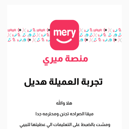
k
a
m