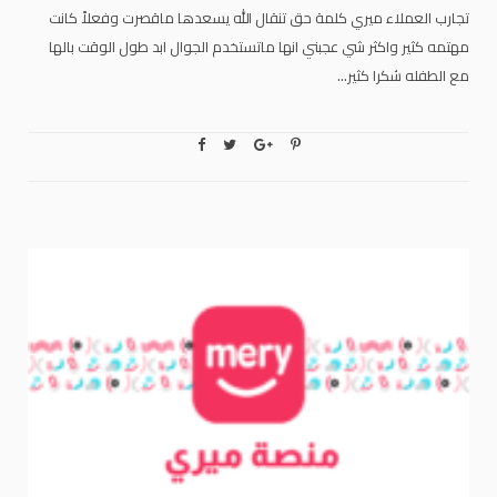
تجارب العملاء ميري كلمة حق تنقال الله يسعدها ماقصرت وفعلاً كانت
مهتمه كثير واكثر شي عجبني انها ماتستخدم الجوال ابد طول الوقت بالها
مع الطفله شكرا كثير…