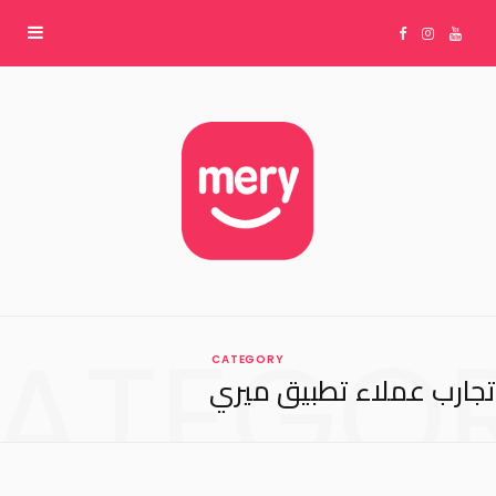
F
I
Y
a
n
o
c
s
u
e
t
T
b
a
u
ATEGO
CATEGORY
o
g
b
تجارب عملاء تطبيق ميري
o
r
e