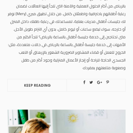
بالرياض من أكثر الحلول العملية والآمنة التي تلجأ إليها العائلات لضمان
رعاية أطفالهم باحترافية واطمئنان كامل. من خلال تطبيق ميري (Mery) نوفر
لك جليسات أطفال مدربات بعناية، لمساعدتك في رعاية طفلك داخل المنزل
أو خارجه، سواء لبضع ساعات أو ليوم كامل، بدون أي التزام طويل الأجل.
متى تحتاجين إلى خدمة جليسة أطفال بالساعة بالرياض؟ تلجأ الكثير من
الأمهات إلى خدمة جليسة أطفال بالساعة بالرياض في حالات متعددة، مثل:
الخروج للعمل أو قضاء المشاوير الضرورية الشعور بالإرهاق أو التعب
الجسدي الحاجة للراحة أو إنجاز الأعمال المنزلية وجود أكثر من طفل
وصعوبة متابعتهم بمفردك
KEEP READING