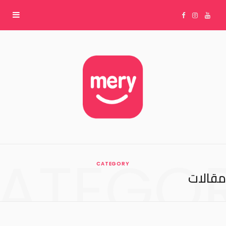
F
I
Y
a
n
o
c
s
u
e
t
T
b
a
u
ATEGO
CATEGORY
o
g
b
مقالات
o
r
e