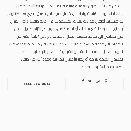
بالرياض من أكثر الحلول العملية والآمنة التي تلجأ إليها العائلات لضمان
رعاية أطفالهم باحترافية واطمئنان كامل. من خلال تطبيق ميري (Mery) نوفر
لك جليسات أطفال مدربات بعناية، لمساعدتك في رعاية طفلك داخل المنزل
أو خارجه، سواء لبضع ساعات أو ليوم كامل، بدون أي التزام طويل الأجل.
متى تحتاجين إلى خدمة جليسة أطفال بالساعة بالرياض؟ تلجأ الكثير من
الأمهات إلى خدمة جليسة أطفال بالساعة بالرياض في حالات متعددة، مثل:
الخروج للعمل أو قضاء المشاوير الضرورية الشعور بالإرهاق أو التعب
الجسدي الحاجة للراحة أو إنجاز الأعمال المنزلية وجود أكثر من طفل
وصعوبة متابعتهم بمفردك
KEEP READING