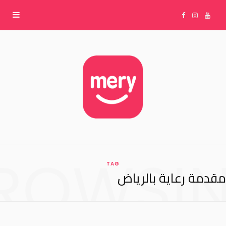
F
I
Y
a
n
o
c
s
u
e
t
T
b
a
u
ROWSI
TAG
o
g
b
مقدمة رعاية بالرياض
o
r
e