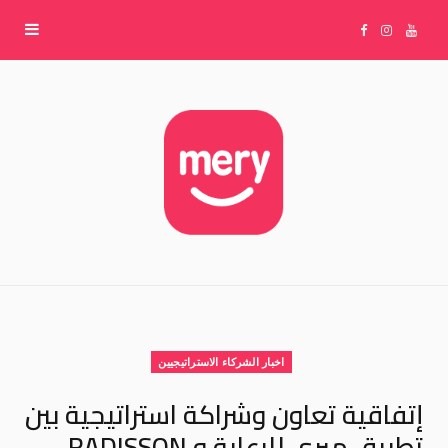
F
I
Y
a
n
o
c
s
u
e
t
T
b
a
u
o
g
b
اخبار الشركاء الاستراتيجيين
o
r
e
إتفاقية تعاون وشراكة استراتيجية بين
تطبيق ميري للرعاية و RADISSON