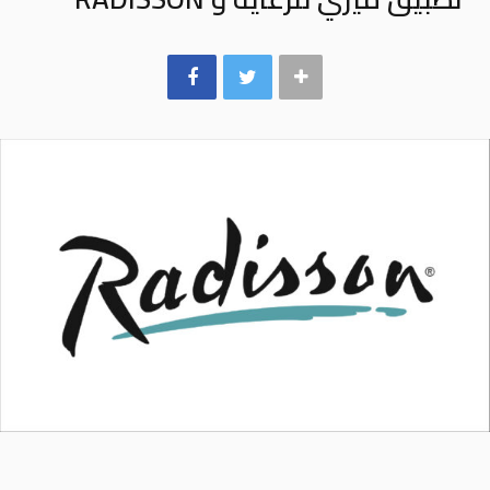
k
a
m