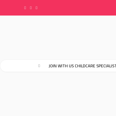
F
I
Y
a
n
o
c
s
u
e
t
T
JOIN WITH US CHILDCARE SPECIALIS
b
a
u
o
g
b
o
r
e