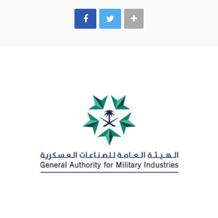
k
a
m