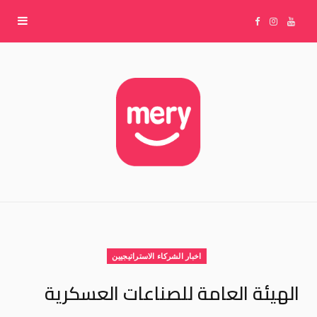
F
I
Y
a
n
o
c
s
u
e
t
T
b
a
u
o
g
b
اخبار الشركاء الاستراتيجيين
o
r
e
الهيئة العامة للصناعات العسكرية