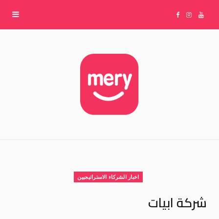
F
I
Y
a
n
o
c
s
u
e
t
T
b
a
u
o
g
b
اخبار الشركاء الاستراتيجيين
o
r
e
شركة ابيات