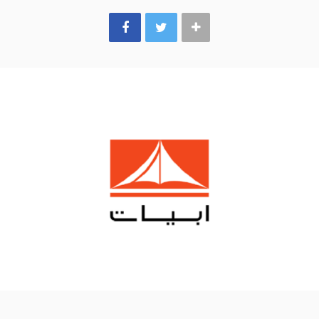
k
a
m