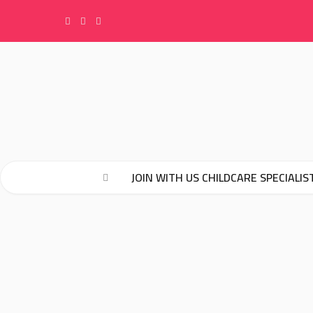
F
I
Y
a
n
o
c
s
u
e
t
T
JOIN WITH US CHILDCARE SPECIALIS
b
a
u
o
g
b
o
r
e