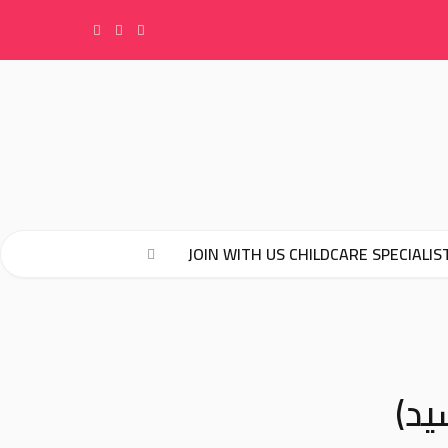
F
I
Y
a
n
o
c
s
u
e
t
T
JOIN WITH US CHILDCARE SPECIALIS
b
a
u
o
g
b
يد)
o
r
e