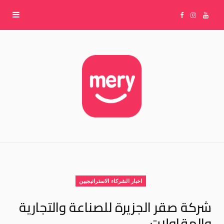
F
I
Y
a
n
o
c
s
u
e
t
T
b
a
u
o
g
b
اخبار الشركاء الاستراتيجيين
o
r
e
شركة صقر الجزيرة للصناعة والتجارية
والمقاولات